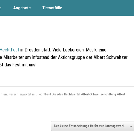
e
Angebote
Tiernotfälle
HechtFest
in Dresden statt: Viele Leckereien, Musik, eine
e Mitarbeiter am Infostand der Aktionsgruppe der Albert Schweitzer
t das Fest mit uns!
en
und verschlagwortet mit
HechtFest Dresden Hechtviertel Albert-Schweitzer-Stiftung Albert
Der kleine Entscheidungs-Helfer zur Landtagswahl…
→