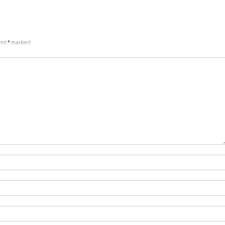
 mit
*
markiert