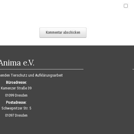
Anima e.V.
ssenden Tierschutz und Aufklärungsarbeit
Büroadresse:
Kamenzer Straße 39
01099 Dresden
Postadresse:
Schwepnitzer Str. 5
01097 Dresden