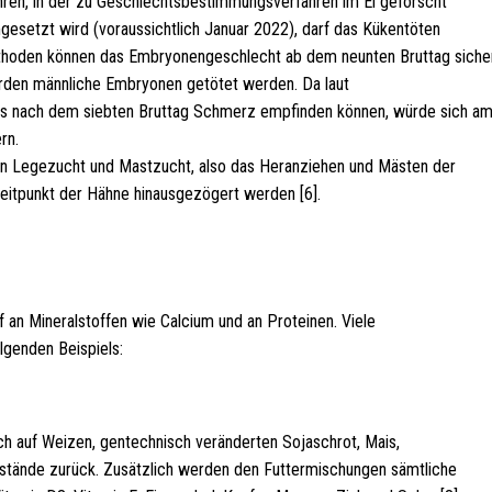
ren, in der zu Geschlechtsbestimmungsverfahren im Ei geforscht
mgesetzt wird (voraussichtlich Januar 2022), darf das Kükentöten
Methoden können das Embryonengeschlecht ab dem neunten Bruttag siche
den männliche Embryonen getötet werden. Da laut
s nach dem siebten Bruttag Schmerz empfinden können, würde sich a
rn.
hen Legezucht und Mastzucht, also das Heranziehen und Mästen der
eitpunkt der Hähne hinausgezögert werden [6].
an Mineralstoffen wie Calcium und an Proteinen. Viele
lgenden Beispiels:
ch auf Weizen, gentechnisch veränderten Sojaschrot, Mais,
tände zurück. Zusätzlich werden den Futtermischungen sämtliche