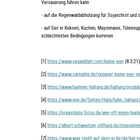
Versauerung führen kann
- auf die Regenwaldabholzung für Sojaschrot und
- auf Eier in Keksen, Kuchen, Mayonnaise, Tütensup
schlechtesten Bedingungen kommen
[1]
https://www.veganblatt.com/keine-eier
(8.3.21)
[2]
https://www.careelite.de/veganer-keine-eier-ve
[3]
https://www.huehner-haltung.de/haltung/produk
[4]
https://www.eier.de/Seiten/Huhn/huhn_haltung
[5]
https://praxistipps.focus.de/wie-oft-legen-hue
[6]
https://albert-schweitzer-stiftung.de/massenti
[7]
https://www.was-steht-auf-dem-ei.de/de/kat-v