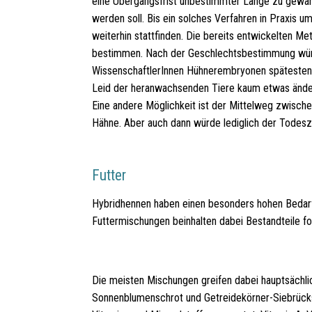
eine Übergangsfrist unbestimmter Länge zu gewäh
werden soll. Bis ein solches Verfahren in Praxis u
weiterhin stattfinden. Die bereits entwickelten 
bestimmen. Nach der Geschlechtsbestimmung wür
WissenschaftlerInnen Hühnerembryonen spätesten
Leid der heranwachsenden Tiere kaum etwas ände
Eine andere Möglichkeit ist der Mittelweg zwisc
Hähne. Aber auch dann würde lediglich der Todesz
Futter
Hybridhennen haben einen besonders hohen Bedarf 
Futtermischungen beinhalten dabei Bestandteile fo
Die meisten Mischungen greifen dabei hauptsächli
Sonnenblumenschrot und Getreidekörner-Siebrücks