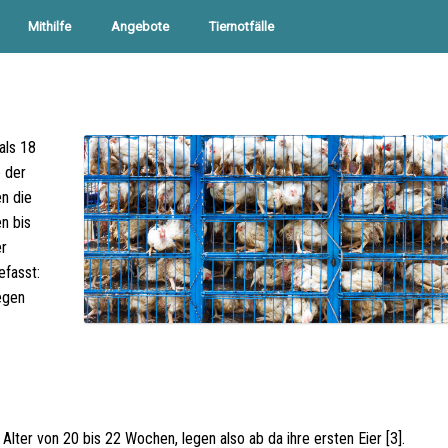
Mithilfe
Angebote
Tiernotfälle
als 18
e der
en die
n bis
er
efasst:
egen
lter von 20 bis 22 Wochen, legen also ab da ihre ersten Eier [3].