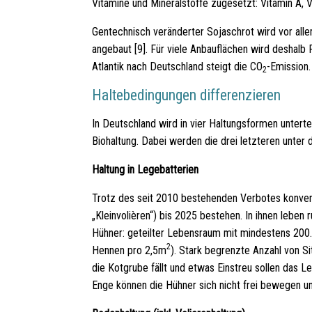
Vitamine und Mineralstoffe zugesetzt: Vitamin A, Vi
Gentechnisch veränderter Sojaschrot wird vor alle
angebaut [9]. Für viele Anbauflächen wird deshal
Atlantik nach Deutschland steigt die CO
-Emission.
2
Haltebedingungen differenzieren
In Deutschland wird in vier Haltungsformen untertei
Biohaltung. Dabei werden die drei letzteren unter
Haltung in Legebatterien
Trotz des seit 2010 bestehenden Verbotes konvent
„Kleinvolièren“) bis 2025 bestehen. In ihnen leben
Hühner: geteilter Lebensraum mit mindestens 20
2
Hennen pro 2,5m
). Stark begrenzte Anzahl von S
die Kotgrube fällt und etwas Einstreu sollen das 
Enge können die Hühner sich nicht frei bewegen un