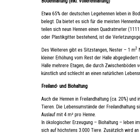
Bodenhaltung (inkl. Volierenhaltung)
Etwa 65% der deutschen Legehennen leben in Boden
belegt. Da bietet es sich für die meisten Hennenha
teilen sich neun Hennen einen Quadratmeter (111
oder Plastikgitter bestehend, ist die Verletzungsge
2
Des Weiteren gibt es Sitzstangen, Nester – 1 m
N
kleiner Erhöhung vom Rest der Halle abgegliedert s
Halle mehrere Etagen, die durch Zwischenböden vo
künstlich und schlecht an einen natürlichen Lebens
Freiland- und Biohaltung
Auch die Hennen in Freilandhaltung (ca. 20%) und i
Tieren. Die Lebensumstände der Freilandhaltung si
Auslauf mit 4 m² pro Henne.
In ökologischer Erzeugung – Biohaltung – leben i
sich auf höchstens 3.000 Tiere. Zusätzlich wird an