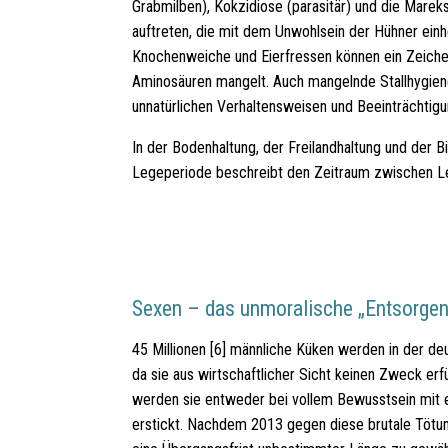
Grabmilben), Kokzidiose (parasitär) und die Mare
auftreten, die mit dem Unwohlsein der Hühner ein
Knochenweiche und Eierfressen können ein Zeichen
Aminosäuren mangelt. Auch mangelnde Stallhygiene
unnatürlichen Verhaltensweisen und Beeinträchtigu
In der Bodenhaltung, der Freilandhaltung und der B
Legeperiode beschreibt den Zeitraum zwischen Le
Sexen – das unmoralische „Entsorgen
45 Millionen [6] männliche Küken werden in der de
da sie aus wirtschaftlicher Sicht keinen Zweck erf
werden sie entweder bei vollem Bewusstsein mit 
erstickt. Nachdem 2013 gegen diese brutale Tötu