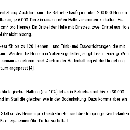
haltung. Auch hier sind die Betriebe häufig mit über 200.000 Hennen
lter an, je 6.000 Tiere in einer großen Halle zusammen zu halten. Hier
2
1 cm
pro Henne). Ein Drittel der Halle mit Einstreu, zwei Drittel aus Holz
fahr nicht niedrig.
est für bis zu 120 Hennen – und Trink- und Essvorrichtungen, die mit
ind. Werden die Hennen in Volièren gehalten, so gibt es in einer großen
neinander getrennt sind. Auch in der Bodenhaltung ist die Umgebung
raum angepasst [4].
n ökologischer Haltung (ca. 10%) leben in Betrieben mit bis zu 30.000
nd im Stall die gleichen wie in der Bodenhaltung. Dazu kommt aber ein
m Stall sechs Hennen pro Quadratmeter und die Gruppengrößen belaufen
 Bio-Legehennen Öko-Futter verfüttert.