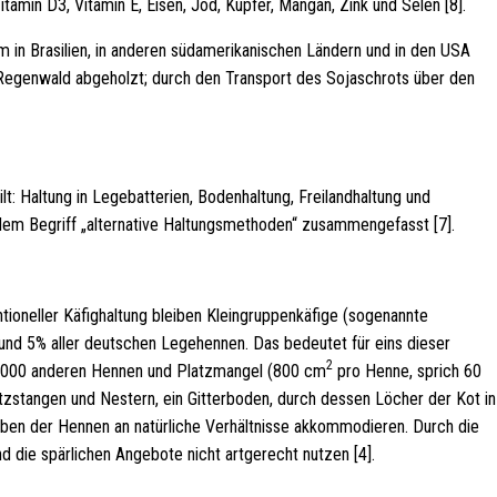
tamin D3, Vitamin E, Eisen, Jod, Kupfer, Mangan, Zink und Selen [8].
m in Brasilien, in anderen südamerikanischen Ländern und in den USA
b Regenwald abgeholzt; durch den Transport des Sojaschrots über den
lt: Haltung in Legebatterien, Bodenhaltung, Freilandhaltung und
 dem Begriff „alternative Haltungsmethoden“ zusammengefasst [7].
ioneller Käfighaltung bleiben Kleingruppenkäfige (sogenannte
 rund 5% aller deutschen Legehennen. Das bedeutet für eins dieser
2
0.000 anderen Hennen und Platzmangel (800 cm
pro Henne, sprich 60
itzstangen und Nestern, ein Gitterboden, durch dessen Löcher der Kot in
Leben der Hennen an natürliche Verhältnisse akkommodieren. Durch die
d die spärlichen Angebote nicht artgerecht nutzen [4].