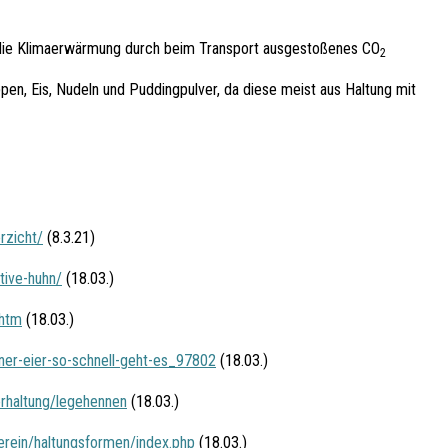
 die Klimaerwärmung durch beim Transport ausgestoßenes CO
2
pen, Eis, Nudeln und Puddingpulver, da diese meist aus Haltung mit
rzicht/
(8.3.21)
tive-huhn/
(18.03.)
.htm
(18.03.)
hner-eier-so-schnell-geht-es_97802
(18.03.)
erhaltung/legehennen
(18.03.)
erein/haltungsformen/index.php
(18.03.)