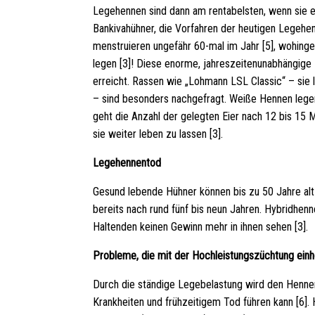
Legehennen sind dann am rentabelsten, wenn sie e
Bankivahühner, die Vorfahren der heutigen Legehenn
menstruieren ungefähr 60-mal im Jahr [5], wohing
legen [3]! Diese enorme, jahreszeitenunabhängige
erreicht. Rassen wie „Lohmann LSL Classic“ – sie 
– sind besonders nachgefragt. Weiße Hennen legen
geht die Anzahl der gelegten Eier nach 12 bis 15 M
sie weiter leben zu lassen [3].
Legehennentod
Gesund lebende Hühner können bis zu 50 Jahre alt
bereits nach rund fünf bis neun Jahren. Hybridhen
Haltenden keinen Gewinn mehr in ihnen sehen [3].
Probleme, die mit der Hochleistungszüchtung ein
Durch die ständige Legebelastung wird den Henne
Krankheiten und frühzeitigem Tod führen kann [6]. H