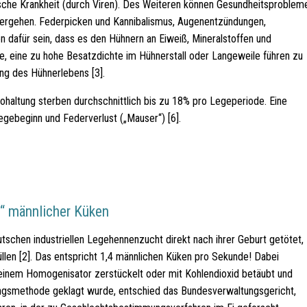
ksche Krankheit (durch Viren). Des Weiteren können Gesundheitsproblem
hergehen. Federpicken und Kannibalismus, Augenentzündungen,
 dafür sein, dass es den Hühnern an Eiweiß, Mineralstoffen und
, eine zu hohe Besatzdichte im Hühnerstall oder Langeweile führen zu
ng des Hühnerlebens [3].
iohaltung sterben durchschnittlich bis zu 18% pro Legeperiode. Eine
gebeginn und Federverlust („Mauser“) [6].
“ männlicher Küken
utschen industriellen Legehennenzucht direkt nach ihrer Geburt getötet,
üllen [2]. Das entspricht 1,4 männlichen Küken pro Sekunde! Dabei
einem Homogenisator zerstückelt oder mit Kohlendioxid betäubt und
ngsmethode geklagt wurde, entschied das Bundesverwaltungsgericht,