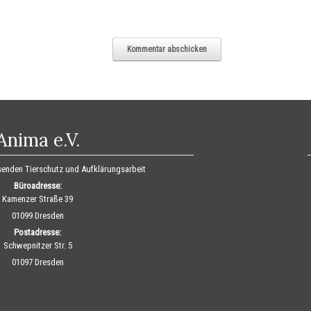
Anima e.V.
ssenden Tierschutz und Aufklärungsarbeit
Büroadresse:
Kamenzer Straße 39
01099 Dresden
Postadresse:
Schwepnitzer Str. 5
01097 Dresden