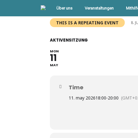
Über uns
Veranstaltungen
Mithilf
Start
»
Events
»
Aktivensitzung
THIS IS A REPEATING EVENT
8. 
AKTIVENSITZUNG
MON
11
MAY
Time
11. may 2026
18:00
-
20:00
(GMT+02