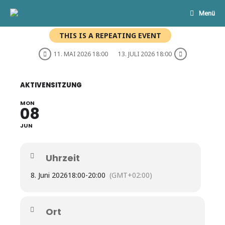
Menü
Start
»
Events
»
Aktivensitzung
THIS IS A REPEATING EVENT
11. MAI 2026 18:00
13. JULI 2026 18:00
AKTIVENSITZUNG
MON
08
JUN
Uhrzeit
8. Juni 2026
18:00
-
20:00
(GMT+02:00)
Ort